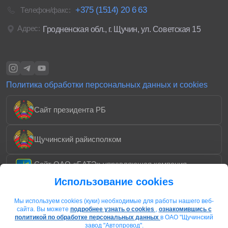
+375 (1514) 20 6 63
Телефон/факс:
Адрес:
Гродненская обл., г. Щучин, ул. Советская 15
Политика обработки персональных данных и cookies
Сайт президента РБ
Щучинский райисполком
Сайт ОАО «БАТЭ» управляющая компания
холдинга «Автокомпоненты»
Использование cookies
Охотничье-рыболовное хозяйство «Каменское»
Мы используем cookies (куки) необходимые для работы нашего веб-
сайта. Вы можете
подробнее узнать о cookies
,
ознакомившись с
политикой по обработке персональных данных
в ОАО "Щучинский
завод "Автопровод".
Ассоциация Электрокабель