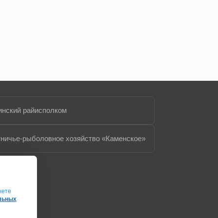
нский райисполком
ничье-рыболовное хозяйство «Каменское»
жете
альных