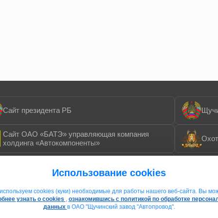
Сайт президента РБ
Щучи
Сайт ОАО «БАТЭ» управляющая компания
Охот
холдинга «Автокомпоненты»
Ассоциация Электрокабель
Использование cookies
используем cookies (куки) необходимые для работы нашего веб-сайта. Вы мо
бнее узнать о cookies
,
ознакомившись с политикой по обработке персон
данных
в ОАО "Щучинский завод "Автопровод".