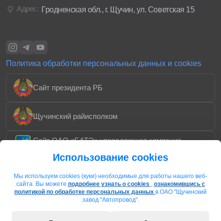
Адрес:
Гродненская обл., г. Щучин, ул. Советская 15
Политика обработки персональных данных и cookies
Сайт президента РБ
Щучинский райисполком
Сайт ОАО «БАТЭ» управляющая компания
холдинга «Автокомпоненты»
Использование cookies
Охотничье-рыболовное хозяйство «Каменское»
Мы используем cookies (куки) необходимые для работы нашего веб-
сайта. Вы можете
подробнее узнать о cookies
,
ознакомившись с
политикой по обработке персональных данных
в ОАО "Щучинский
завод "Автопровод".
Ассоциация Электрокабель