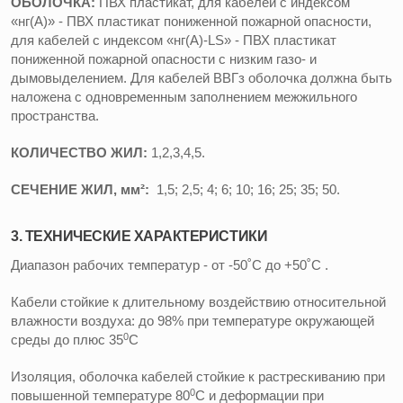
ОБОЛОЧКА:
ПВХ пластикат, для кабелей с индексом
«нг(А)» - ПВХ пластикат пониженной пожарной опасности,
для кабелей с индексом «нг(А)-LS» - ПВХ пластикат
пониженной пожарной опасности с низким газо- и
дымовыделением. Для кабелей ВВГз оболочка должна быть
наложена с одновременным заполнением межжильного
пространства.
КОЛИЧЕСТВО ЖИЛ:
1,2,3,4,5.
СЕЧЕНИЕ ЖИЛ, мм²:
1,5; 2,5; 4; 6; 10; 16; 25; 35; 50.
3. ТЕХНИЧЕСКИЕ ХАРАКТЕРИСТИКИ
Диапазон рабочих температур - от -50˚С до +50˚С .
Кабели стойкие к длительному воздействию относительной
влажности воздуха: до 98% при температуре окружающей
0
среды до плюс 35
С
Изоляция, оболочка кабелей стойкие к растрескиванию при
0
повышенной температуре 80
С и деформации при