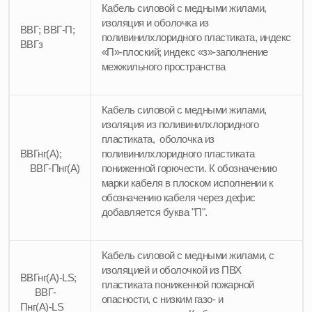
Кабель силовой с медными жилами,
изоляция и оболочка из
ВВГ; ВВГ-П;
поливинилхлоридного пластиката, индекс
ВВГз
«П»-плоский; индекс «з»-заполнение
межжильного пространства
Кабель силовой с медными жилами,
изоляция из поливинилхлоридного
пластиката, оболочка из
ВВГнг(А);
поливинилхлоридного пластиката
ВВГ-Пнг(А)
пониженной горючести. К обозначению
марки кабеля в плоском исполнении к
обозначению кабеля через дефис
добавляется буква "П".
Кабель силовой с медными жилами, с
изоляцией и оболочкой из ПВХ
ВВГнг(А)-LS;
пластиката пониженной пожарной
ВВГ-
опасности, с низким газо- и
Пнг(А)-LS